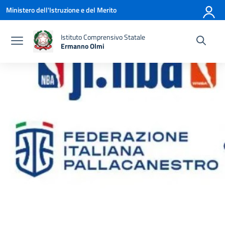
Vai ai contenuti
Vai al menu di navigazione
Vai al footer
Ministero dell'Istruzione e del Merito
Istituto Comprensivo Statale
Ermanno Olmi
— Visita la pagina iniziale della scuola