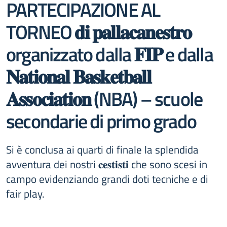
PARTECIPAZIONE AL
TORNEO 𝐝𝐢 𝐩𝐚𝐥𝐥𝐚𝐜𝐚𝐧𝐞𝐬𝐭𝐫𝐨
organizzato dalla 𝐅𝐈𝐏 e dalla
𝐍𝐚𝐭𝐢𝐨𝐧𝐚𝐥 𝐁𝐚𝐬𝐤𝐞𝐭𝐛𝐚𝐥𝐥
𝐀𝐬𝐬𝐨𝐜𝐢𝐚𝐭𝐢𝐨𝐧 (NBA) – scuole
secondarie di primo grado
Si è conclusa ai quarti di finale la splendida
avventura dei nostri 𝐜𝐞𝐬𝐭𝐢𝐬𝐭𝐢 che sono scesi in
campo evidenziando grandi doti tecniche e di
fair play.