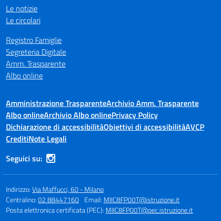
Le notizie
Le circolari
Registro Famiglie
Segreteria Digitale
Amm. Trasparente
Albo online
Amministrazione Trasparente
Archivio Amm. Trasparente
Albo online
Archivio Albo online
Privacy Policy
Dichiarazione di accessibilità
Obiettivi di accessibilità
AVCP
Crediti
Note Legali
Seguici su:
Indirizzo:
Via Maffucci, 60 - Milano
Centralino:
02 88447160
Email:
MIIC8FP00T@istruzione.it
Posta elettronica certificata (PEC):
MIIC8FP00T@pec.istruzione.it