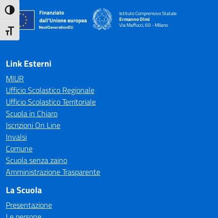
Attiva/disattiva alto contrasto
Istituto Comprensivo Statale
Ermanno Olmi
Via Maffucci, 60 - Milano
— Visita la pagina iniziale della scuola
Attiva/disattiva dimensione testo
Link Esterni
MIUR
Ufficio Scolastico Regionale
Ufficio Scolastico Territoriale
Scuola in Chiaro
Iscrizioni On Line
Invalsi
Comune
Scuola senza zaino
Amministrazione Trasparente
La Scuola
Presentazione
Le persone