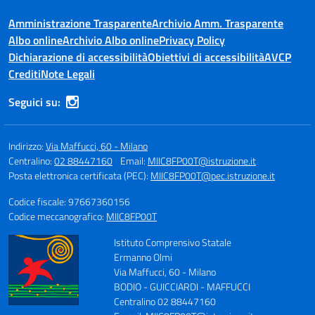
Amministrazione Trasparente
Archivio Amm. Trasparente
Albo online
Archivio Albo online
Privacy Policy
Dichiarazione di accessibilità
Obiettivi di accessibilità
AVCP
Crediti
Note Legali
Seguici su:
Indirizzo:
Via Maffucci, 60 - Milano
Centralino:
02 88447160
Email:
MIIC8FP00T@istruzione.it
Posta elettronica certificata (PEC):
MIIC8FP00T@pec.istruzione.it
Codice fiscale: 97667360156
Codice meccanografico:
MIIC8FP00T
Istituto Comprensivo Statale
Ermanno Olmi
Via Maffucci, 60 - Milano
BODIO - GUICCIARDI - MAFFUCCI
Centralino 02 88447160