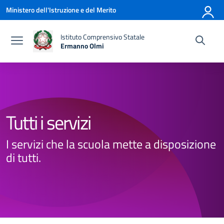
Vai ai contenuti
Vai al menu di navigazione
Vai al footer
Ministero dell'Istruzione e del Merito
Istituto Comprensivo Statale
Ermanno Olmi
— Visita la pagina iniziale della scuola
Tutti i servizi
I servizi che la scuola mette a disposizione
di tutti.