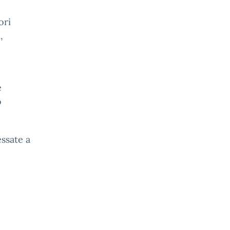
ori
,
e
o
essate a