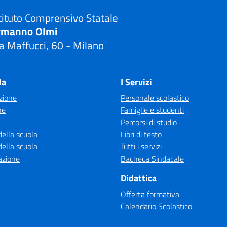
tituto Comprensivo Statale
rmanno Olmi
a Maffucci, 60 - Milano
Visita la pagina iniziale della scuola
la
I Servizi
zione
Personale scolastico
ne
Famiglie e studenti
Percorsi di studio
della scuola
Libri di testo
della scuola
Tutti i servizi
azione
Bacheca Sindacale
Didattica
Offerta formativa
Calendario Scolastico