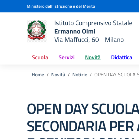
Vai ai contenuti
Vai al menu di navigazione
Vai al footer
Ministero dell'Istruzione e del Merito
Istituto Comprensivo Statale
Ermanno Olmi
Via Maffucci, 60 - Milano
 della scuola
— Visita la pagina iniziale del
Scuola
Servizi
Novità
Didattica
Home
Novità
Notizie
OPEN DAY SCUOLA S
OPEN DAY SCUOL
SECONDARIA PER 