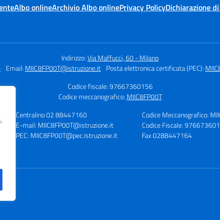
ente
Albo online
Archivio Albo online
Privacy Policy
Dichiarazione di
Indirizzo:
Via Maffucci, 60 - Milano
0
Email:
MIIC8FP00T@istruzione.it
Posta elettronica certificata (PEC):
MIIC
Codice fiscale: 97667360156
Codice meccanografico:
MIIC8FP00T
Centralino 02 88447160
Codice Meccanografico: M
,
E-mail: MIIC8FP00T@istruzione.it
Codice Fiscale: 97667360
PEC: MIIC8FP00T@pec.istruzione.it
Fax 0288447164