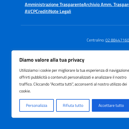
Amministrazione Trasparente
Archivio Amm. Traspar
AVCP
Crediti
Note Legali
Centralino:
02 8844716
Diamo valore alla tua privacy
Istituto Comprensivo Statale
Utilizziamo i cookie per migliorare la tua esperienza di navigazione
Ermanno Olmi
offrirti pubblicità o contenuti personalizzati e analizzare il nostro
Via Maffucci, 60 - Milano
traffico. Cliccando “Accetta tutti”, acconsenti al nostro utilizzo dei
BODIO - GUICCIARDI - MAFFUCCI
cookie.
Personalizza
Rifiuta tutto
Accettare tutto