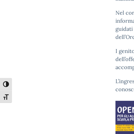
Nel cor
informa
guidati
dell’Or
I genit
dell’of
accompa
L’ingre
Attiva/disattiva alto contrasto
conosce
Attiva/disattiva dimensione testo