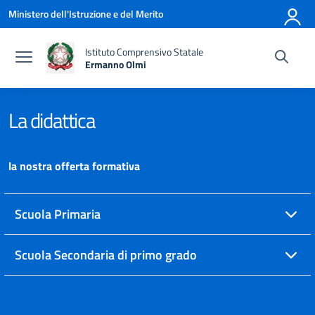
Vai ai contenuti
Vai al menu di navigazione
Vai al footer
Ministero dell'Istruzione e del Merito
Istituto Comprensivo Statale
Ermanno Olmi
— Visita la pagina iniziale della scuola
La didattica
la nostra offerta formativa
Scuola Primaria
Scuola Secondaria di primo grado