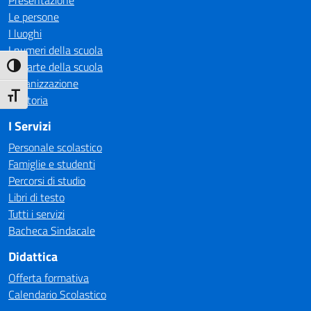
Presentazione
Le persone
I luoghi
I numeri della scuola
Le carte della scuola
Attiva/disattiva alto contrasto
Organizzazione
Attiva/disattiva dimensione testo
La storia
I Servizi
Personale scolastico
Famiglie e studenti
Percorsi di studio
Libri di testo
Tutti i servizi
Bacheca Sindacale
Didattica
Offerta formativa
Calendario Scolastico