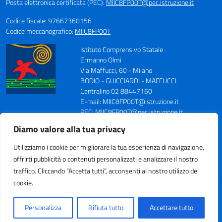
Posta elettronica certificata (PEC):
MIIC8FP00T@pec.istruzione.it
Codice fiscale: 97667360156
Codice meccanografico:
MIIC8FP00T
Istituto Comprensivo Statale
Ermanno Olmi
Via Maffucci, 60 - Milano
BODIO - GUICCIARDI - MAFFUCCI
Centralino 02 88447160
E-mail: MIIC8FP00T@istruzione.it
PEC: MIIC8FP00T@pec.istruzione.it
Codice Meccanografico: MIIC8FP00T
Diamo valore alla tua privacy
Codice Fiscale: 97667360156
Fax 0288447164
Utilizziamo i cookie per migliorare la tua esperienza di navigazione,
offrirti pubblicità o contenuti personalizzati e analizzare il nostro
traffico. Cliccando “Accetta tutti”, acconsenti al nostro utilizzo dei
cookie.
Idea e progetto di Designers Italia
Personalizza
Rifiuta tutto
Accettare tutto