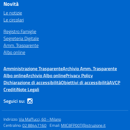
Novità
Le notizie
Le circolari
Registro Famiglie
Segreteria Digitale
Amm. Trasparente
Albo online
Amministrazione Trasparente
Archivio Amm. Trasparente
Albo online
Archivio Albo online
Privacy Policy
Dichiarazione di accessibilità
Obiettivi di accessibilità
AVCP
Crediti
Note Legali
Seguici su:
Indirizzo:
Via Maffucci, 60 - Milano
Centralino:
02 88447160
Email:
MIIC8FP00T@istruzione.it