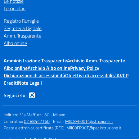
Le notizie
Le circolari
Registro Famiglie
Segreteria Digitale
Amm. Trasparente
Albo online
Amministrazione Trasparente
Archivio Amm. Trasparente
Albo online
Archivio Albo online
Privacy Policy
Dichiarazione di accessibilità
Obiettivi di accessibilità
AVCP
Crediti
Note Legali
Seguici su:
Indirizzo:
Via Maffucci, 60 - Milano
Centralino:
02 88447160
Email:
MIIC8FP00T@istruzione.it
Posta elettronica certificata (PEC):
MIIC8FP00T@pec.istruzione.it