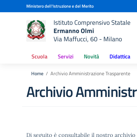
Vai ai contenuti
Vai al menu di navigazione
Vai al footer
Ministero dell'Istruzione e del Merito
Istituto Comprensivo Statale
Ermanno Olmi
Via Maffucci, 60 - Milano
 della scuola
— Visita la pagina iniziale del
Scuola
Servizi
Novità
Didattica
Home
Archivio Amministrazione Trasparente
Archivio Amministr
Di seguito è consultabile il nostro archivio