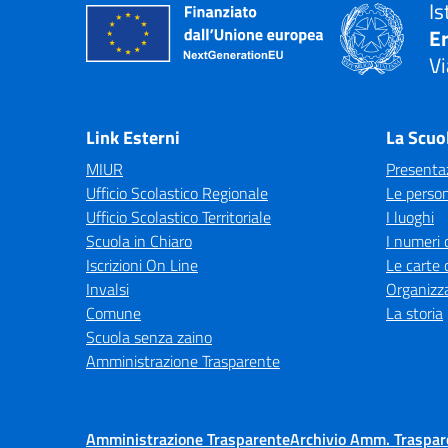
Is
E
Vi
— 
Link Esterni
La Scuo
MIUR
Presenta
Ufficio Scolastico Regionale
Le perso
Ufficio Scolastico Territoriale
I luoghi
Scuola in Chiaro
I numeri 
Iscrizioni On Line
Le carte 
Invalsi
Organizz
Comune
La storia
Scuola senza zaino
Amministrazione Trasparente
Amministrazione Trasparente
Archivio Amm. Traspar