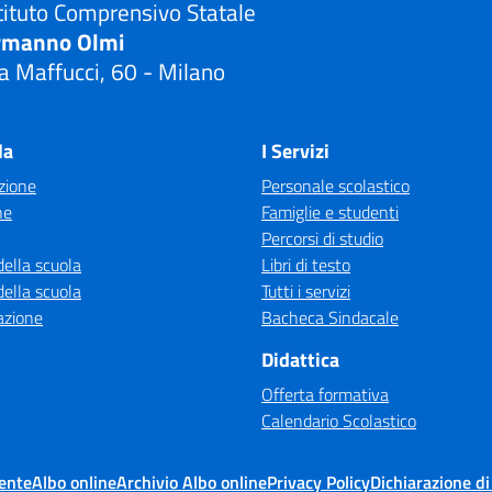
tituto Comprensivo Statale
rmanno Olmi
a Maffucci, 60 - Milano
Visita la pagina iniziale della scuola
la
I Servizi
zione
Personale scolastico
ne
Famiglie e studenti
Percorsi di studio
della scuola
Libri di testo
della scuola
Tutti i servizi
azione
Bacheca Sindacale
Didattica
Offerta formativa
Calendario Scolastico
ente
Albo online
Archivio Albo online
Privacy Policy
Dichiarazione di