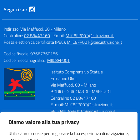
Seguici su:
Indirizzo:
Via Maffucci, 60 - Milano
Centralino:
02 88447160
Email:
MIIC8FP00T@istruzione.it
Posta elettronica certificata (PEC):
MIIC8FP00T@pec.istruzione.it
Codice fiscale: 97667360156
Codice meccanografico:
MIIC8FP00T
Istituto Comprensivo Statale
Ermanno Olmi
Via Maffucci, 60 - Milano
BODIO - GUICCIARDI - MAFFUCCI
Centralino 02 88447160
E-mail: MIIC8FP00T@istruzione.it
PEC: MIIC8FP00T@pec.istruzione.it
Codice Meccanografico: MIIC8FP00T
Diamo valore alla tua privacy
Codice Fiscale: 97667360156
Fax 0288447164
Utilizziamo i cookie per migliorare la tua esperienza di navigazione,