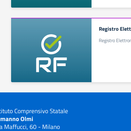
Registro Elet
Registro Elettro
tituto Comprensivo Statale
rmanno Olmi
a Maffucci, 60 - Milano