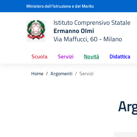
Vai ai contenuti
Vai al menu di navigazione
Vai al footer
Ministero dell'Istruzione e del Merito
Istituto Comprensivo Statale
Ermanno Olmi
Via Maffucci, 60 - Milano
 della scuola
— Visita la pagina iniziale del
Scuola
Servizi
Novità
Didattica
Home
Argomenti
Servizi
Arg