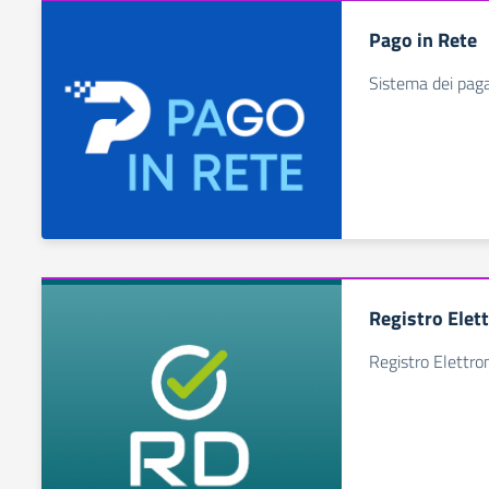
Pago in Rete
Sistema dei pag
Registro Elet
Registro Elettro