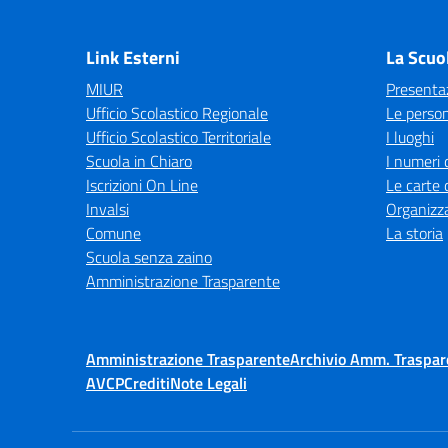
— 
Link Esterni
La Scuo
MIUR
Presenta
Ufficio Scolastico Regionale
Le perso
Ufficio Scolastico Territoriale
I luoghi
Scuola in Chiaro
I numeri 
Iscrizioni On Line
Le carte 
Invalsi
Organizz
Comune
La storia
Scuola senza zaino
Amministrazione Trasparente
Amministrazione Trasparente
Archivio Amm. Traspar
AVCP
Crediti
Note Legali