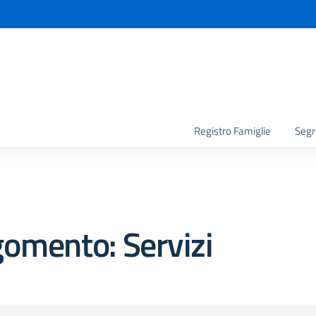
la scuola
Registro Famiglie
Segr
omento: Servizi