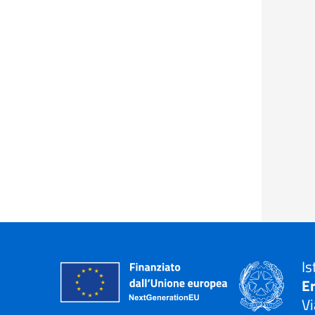
Is
E
Vi