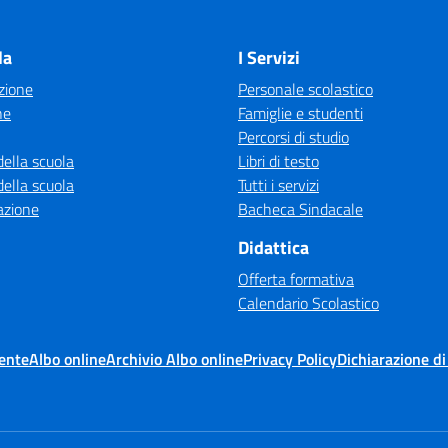
Visita la pagina iniziale della scuola
la
I Servizi
zione
Personale scolastico
ne
Famiglie e studenti
Percorsi di studio
della scuola
Libri di testo
della scuola
Tutti i servizi
azione
Bacheca Sindacale
Didattica
Offerta formativa
Calendario Scolastico
ente
Albo online
Archivio Albo online
Privacy Policy
Dichiarazione di