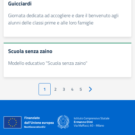
Guicciardi
Giornata dedicata ad accogliere e dare il benvenuto agli
alunni delle classi prime e alle loro famiglie
Scuola senza zaino
Modello educativo "Scuola senza zaino"
1
2
3
4
5
Pagina successiva
Istituto Comprensivo Statale
Ermanno Olmi
Via Maffucci, 60 - Milano
— Visita la pagina iniziale della scuola