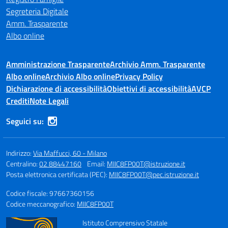
Segreteria Digitale
Amm. Trasparente
Albo online
Amministrazione Trasparente
Archivio Amm. Trasparente
Albo online
Archivio Albo online
Privacy Policy
Dichiarazione di accessibilità
Obiettivi di accessibilità
AVCP
Crediti
Note Legali
Seguici su:
Indirizzo:
Via Maffucci, 60 - Milano
Centralino:
02 88447160
Email:
MIIC8FP00T@istruzione.it
Posta elettronica certificata (PEC):
MIIC8FP00T@pec.istruzione.it
Codice fiscale: 97667360156
Codice meccanografico:
MIIC8FP00T
Istituto Comprensivo Statale