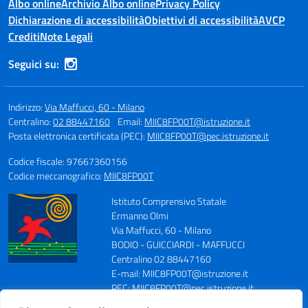
Albo online
Archivio Albo online
Privacy Policy
Dichiarazione di accessibilità
Obiettivi di accessibilità
AVCP
Crediti
Note Legali
Seguici su:
Indirizzo:
Via Maffucci, 60 - Milano
Centralino:
02 88447160
Email:
MIIC8FP00T@istruzione.it
Posta elettronica certificata (PEC):
MIIC8FP00T@pec.istruzione.it
Codice fiscale: 97667360156
Codice meccanografico:
MIIC8FP00T
Istituto Comprensivo Statale
Ermanno Olmi
Via Maffucci, 60 - Milano
BODIO - GUICCIARDI - MAFFUCCI
Centralino 02 88447160
E-mail: MIIC8FP00T@istruzione.it
PEC: MIIC8FP00T@pec.istruzione.it
Codice Meccanografico: MIIC8FP00T