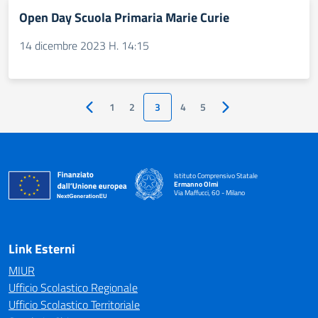
Open Day Scuola Primaria Marie Curie
14 dicembre 2023 H. 14:15
1
2
3
4
5
Pagina precedente
Pagina successiva
Istituto Comprensivo Statale
Ermanno Olmi
Via Maffucci, 60 - Milano
— Visita la pagina iniziale della scuola
Link Esterni
MIUR
Ufficio Scolastico Regionale
Ufficio Scolastico Territoriale