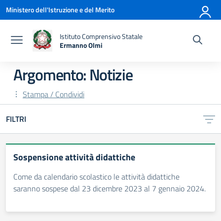
Vai ai contenuti
Vai al menu di navigazione
Vai al footer
Ministero dell'Istruzione e del Merito
Istituto Comprensivo Statale
Ermanno Olmi
— Visita la pagina iniziale della scuola
Argomento: Notizie
Stampa / Condividi
FILTRI
Sospensione attività didattiche
Come da calendario scolastico le attività didattiche
saranno sospese dal 23 dicembre 2023 al 7 gennaio 2024.