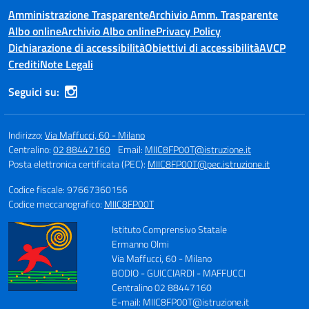
Amministrazione Trasparente
Archivio Amm. Trasparente
Albo online
Archivio Albo online
Privacy Policy
Dichiarazione di accessibilità
Obiettivi di accessibilità
AVCP
Crediti
Note Legali
Seguici su:
Indirizzo:
Via Maffucci, 60 - Milano
Centralino:
02 88447160
Email:
MIIC8FP00T@istruzione.it
Posta elettronica certificata (PEC):
MIIC8FP00T@pec.istruzione.it
Codice fiscale: 97667360156
Codice meccanografico:
MIIC8FP00T
Istituto Comprensivo Statale
Ermanno Olmi
Via Maffucci, 60 - Milano
BODIO - GUICCIARDI - MAFFUCCI
Centralino 02 88447160
E-mail: MIIC8FP00T@istruzione.it