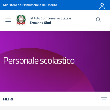
Vai ai contenuti
Vai al menu di navigazione
Vai al footer
Ministero dell'Istruzione e del Merito
Istituto Comprensivo Statale
Ermanno Olmi
— Visita la pagina iniziale della scuola
Personale scolastico
FILTRI