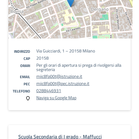
Via Guicciardi, 1 – 20158 Milano
INDIRIZZO
20158
CAP
Per gli orari di apertura si prega di rivolgersi alla
ORARI
segreteria
miic8fp00t@istruzione.it
EMAIL
miic8fp00t@pec.istruzione.it
PEC
0288446931
TELEFONO
Naviga su Google Map
Scuola Secondaria di I grado - Maffucci