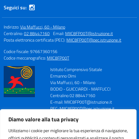
Seguici su:
Indirizzo:
Via Maffucci, 60 - Milano
Centralino:
02 88447160
Email:
MIIC8FP00T@istruzione.it
Posta elettronica certificata (PEC):
MIIC8FP00T@pec.istruzione.it
Codice fiscale: 97667360156
Codice meccanografico:
MIIC8FP00T
Istituto Comprensivo Statale
Ermanno Olmi
Via Maffucci, 60 - Milano
BODIO - GUICCIARDI - MAFFUCCI
Centralino 02 88447160
E-mail: MIIC8FP00T@istruzione.it
PEC: MIIC8FP00T@pec.istruzione.it
Codice Meccanografico: MIIC8FP00T
Diamo valore alla tua privacy
Codice Fiscale: 97667360156
Fax 0288447164
Utilizziamo i cookie per migliorare la tua esperienza di navigazione,
offrirti pubblicità o contenuti personalizzati e analizzare il nostro