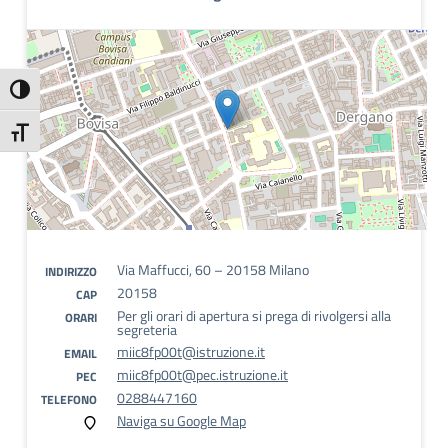
Attiva/disattiva alto contrasto
Attiva/disattiva dimensione testo
Via Maffucci, 60 – 20158 Milano
INDIRIZZO
20158
CAP
Per gli orari di apertura si prega di rivolgersi alla
ORARI
segreteria
miic8fp00t@istruzione.it
EMAIL
miic8fp00t@pec.istruzione.it
PEC
0288447160
TELEFONO
Naviga su Google Map