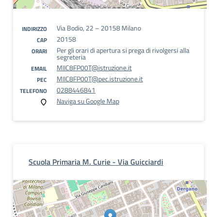
Via Bodio, 22 – 20158 Milano
INDIRIZZO
20158
CAP
Per gli orari di apertura si prega di rivolgersi alla
ORARI
segreteria
MIIC8FP00T@istruzione.it
EMAIL
MIIC8FP00T@pec.istruzione.it
PEC
0288446841
TELEFONO
Naviga su Google Map
Scuola Primaria M. Curie - Via Guicciardi