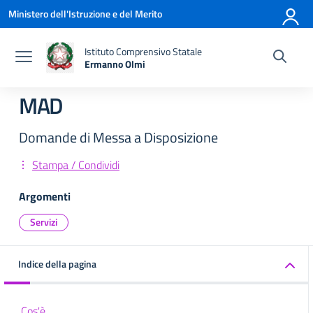
Vai ai contenuti
Vai al menu di navigazione
Vai al footer
Ministero dell'Istruzione e del Merito
Istituto Comprensivo Statale
Ermanno Olmi
— Visita la pagina iniziale della scuola
MAD
Domande di Messa a Disposizione
Stampa / Condividi
Argomenti
Servizi
Indice della pagina
Cos'è