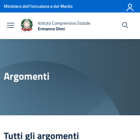
Vai ai contenuti
Vai al menu di navigazione
Vai al footer
Ministero dell'Istruzione e del Merito
Istituto Comprensivo Statale
Ermanno Olmi
— Visita la pagina iniziale della scuola
Argomenti
Tutti gli argomenti