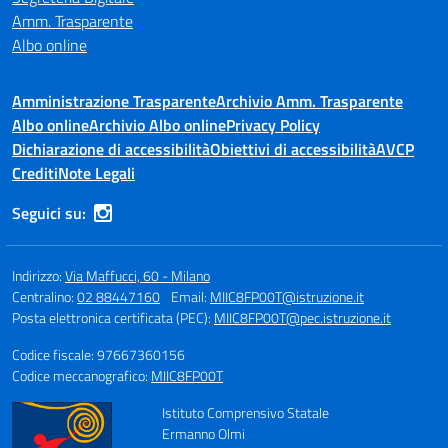
Amm. Trasparente
Albo online
Amministrazione Trasparente
Archivio Amm. Trasparente
Albo online
Archivio Albo online
Privacy Policy
Dichiarazione di accessibilità
Obiettivi di accessibilità
AVCP
Crediti
Note Legali
Seguici su:
Indirizzo:
Via Maffucci, 60 - Milano
Centralino:
02 88447160
Email:
MIIC8FP00T@istruzione.it
Posta elettronica certificata (PEC):
MIIC8FP00T@pec.istruzione.it
Codice fiscale: 97667360156
Codice meccanografico:
MIIC8FP00T
Istituto Comprensivo Statale
Ermanno Olmi