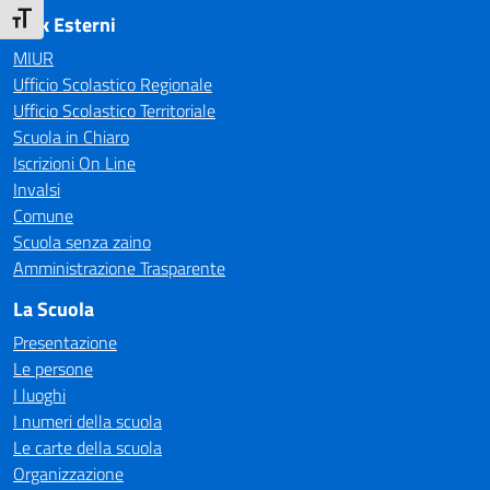
Attiva/disattiva dimensione testo
Link Esterni
MIUR
Ufficio Scolastico Regionale
Ufficio Scolastico Territoriale
Scuola in Chiaro
Iscrizioni On Line
Invalsi
Comune
Scuola senza zaino
Amministrazione Trasparente
La Scuola
Presentazione
Le persone
I luoghi
I numeri della scuola
Le carte della scuola
Organizzazione