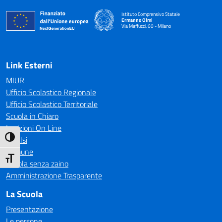
Istituto Comprensivo Statale
Ermanno Olmi
Via Maffucci, 60 - Milano
— Visita la pagina iniziale della scuola
Link Esterni
MIUR
Ufficio Scolastico Regionale
Ufficio Scolastico Territoriale
Scuola in Chiaro
Iscrizioni On Line
Attiva/disattiva alto contrasto
Invalsi
Comune
Attiva/disattiva dimensione testo
Scuola senza zaino
Amministrazione Trasparente
La Scuola
Presentazione
Le persone