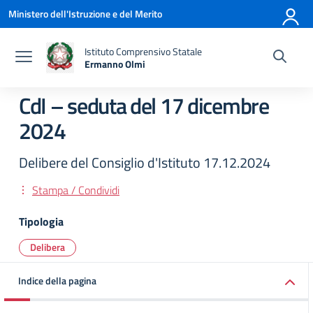
Vai ai contenuti
Vai al menu di navigazione
Vai al footer
Ministero dell'Istruzione e del Merito
Istituto Comprensivo Statale
Ermanno Olmi
— Visita la pagina iniziale della scuola
CdI – seduta del 17 dicembre
2024
Delibere del Consiglio d'Istituto 17.12.2024
Stampa / Condividi
Tipologia
Delibera
Indice della pagina