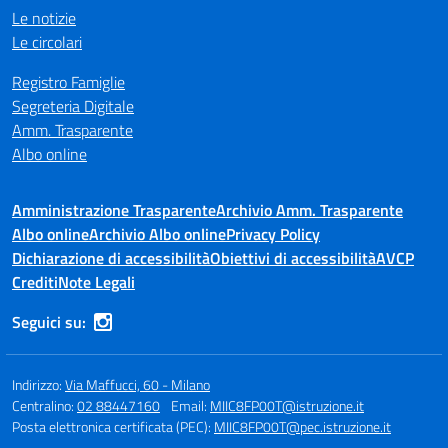
Le notizie
Le circolari
Registro Famiglie
Segreteria Digitale
Amm. Trasparente
Albo online
Amministrazione Trasparente
Archivio Amm. Trasparente
Albo online
Archivio Albo online
Privacy Policy
Dichiarazione di accessibilità
Obiettivi di accessibilità
AVCP
Crediti
Note Legali
Seguici su:
Indirizzo:
Via Maffucci, 60 - Milano
Centralino:
02 88447160
Email:
MIIC8FP00T@istruzione.it
Posta elettronica certificata (PEC):
MIIC8FP00T@pec.istruzione.it