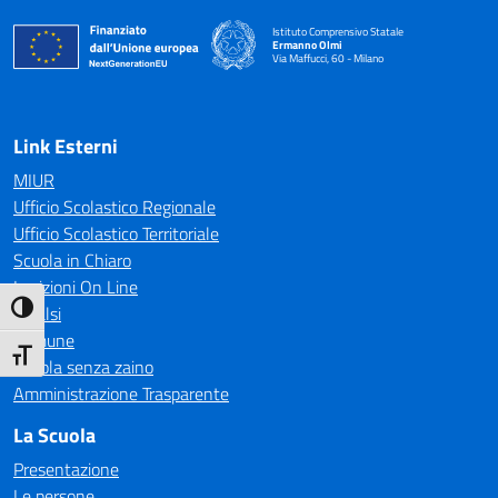
Istituto Comprensivo Statale
Ermanno Olmi
Via Maffucci, 60 - Milano
— Visita la pagina iniziale della scuola
Link Esterni
MIUR
Ufficio Scolastico Regionale
Ufficio Scolastico Territoriale
Scuola in Chiaro
Iscrizioni On Line
Attiva/disattiva alto contrasto
Invalsi
Comune
Attiva/disattiva dimensione testo
Scuola senza zaino
Amministrazione Trasparente
La Scuola
Presentazione
Le persone