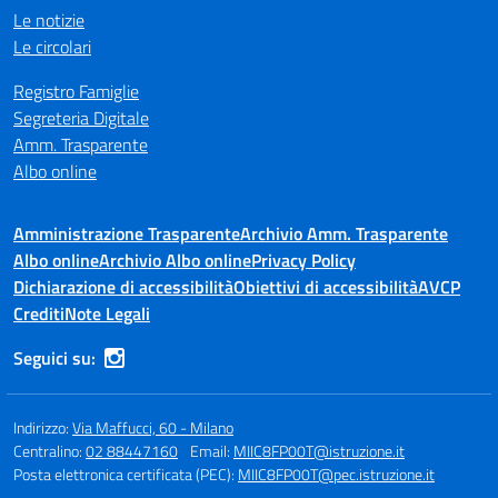
Le notizie
Le circolari
Registro Famiglie
Segreteria Digitale
Amm. Trasparente
Albo online
Amministrazione Trasparente
Archivio Amm. Trasparente
Albo online
Archivio Albo online
Privacy Policy
Dichiarazione di accessibilità
Obiettivi di accessibilità
AVCP
Crediti
Note Legali
Seguici su:
Indirizzo:
Via Maffucci, 60 - Milano
Centralino:
02 88447160
Email:
MIIC8FP00T@istruzione.it
Posta elettronica certificata (PEC):
MIIC8FP00T@pec.istruzione.it