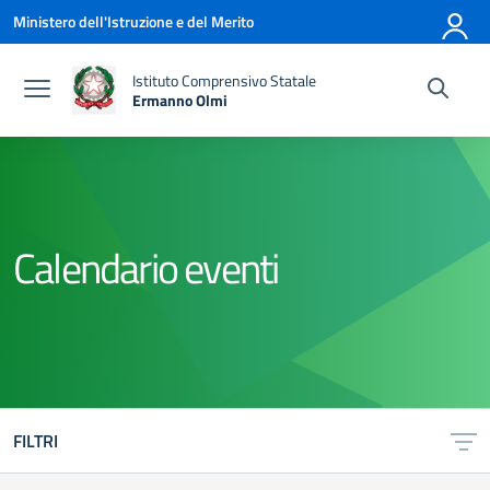
Vai ai contenuti
Vai al menu di navigazione
Vai al footer
Ministero dell'Istruzione e del Merito
Istituto Comprensivo Statale
Ermanno Olmi
— Visita la pagina iniziale della scuola
Calendario eventi
FILTRI