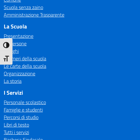
Scuola senza zaino
Amministrazione Trasparente
La Scuola
Presentazione
Le persone
Attiva/disattiva alto contrasto
I luoghi
I numeri della scuola
Attiva/disattiva dimensione testo
Le carte della scuola
Organizzazione
La storia
I Servizi
Personale scolastico
Famiglie e studenti
Percorsi di studio
Libri di testo
Tutti i servizi
Bacheca Sindacale