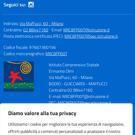
Seguici su:
Indirizzo:
Via Maffucci, 60 - Milano
Centralino:
02 88447160
Email:
MIIC8FP00T@istruzione.it
Posta elettronica certificata (PEC):
MIIC8FP00T@pec.istruzione.it
Codice fiscale: 97667360156
Codice meccanografico:
MIIC8FP00T
Istituto Comprensivo Statale
Ermanno Olmi
Via Maffucci, 60 - Milano
BODIO - GUICCIARDI - MAFFUCCI
Centralino 02 88447160
E-mail: MIIC8FP00T@istruzione.it
PEC: MIIC8FP00T@pec.istruzione.it
Codice Meccanografico: MIIC8FP00T
Diamo valore alla tua privacy
Codice Fiscale: 97667360156
Fax 0288447164
Utilizziamo i cookie per migliorare la tua esperienza di navigazione,
offrirti pubblicità o contenuti personalizzati e analizzare il nostro