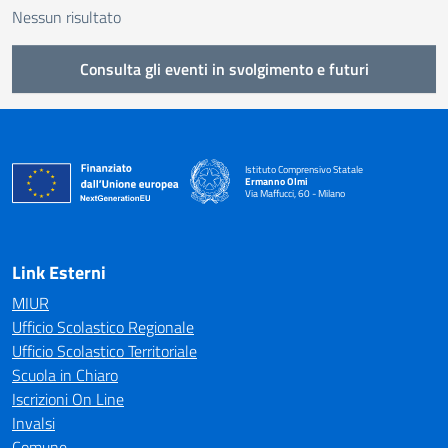
Nessun risultato
Consulta gli eventi in svolgimento e futuri
Istituto Comprensivo Statale
Ermanno Olmi
Via Maffucci, 60 - Milano
— Visita la pagina iniziale della scuola
Link Esterni
MIUR
Ufficio Scolastico Regionale
Ufficio Scolastico Territoriale
Scuola in Chiaro
Iscrizioni On Line
Invalsi
Comune