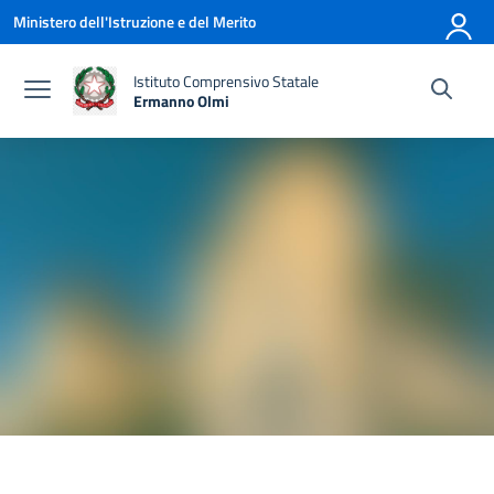
Vai ai contenuti
Vai al menu di navigazione
Vai al footer
Ministero dell'Istruzione e del Merito
Istituto Comprensivo Statale
Ermanno Olmi
— Visita la pagina iniziale della scuola