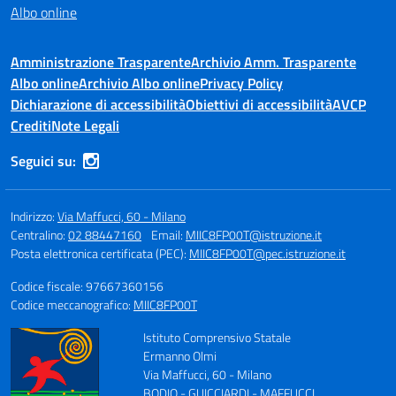
Albo online
Amministrazione Trasparente
Archivio Amm. Trasparente
Albo online
Archivio Albo online
Privacy Policy
Dichiarazione di accessibilità
Obiettivi di accessibilità
AVCP
Crediti
Note Legali
Seguici su:
Indirizzo:
Via Maffucci, 60 - Milano
Centralino:
02 88447160
Email:
MIIC8FP00T@istruzione.it
Posta elettronica certificata (PEC):
MIIC8FP00T@pec.istruzione.it
Codice fiscale: 97667360156
Codice meccanografico:
MIIC8FP00T
Istituto Comprensivo Statale
Ermanno Olmi
Via Maffucci, 60 - Milano
BODIO - GUICCIARDI - MAFFUCCI