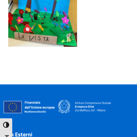
Istituto Comprensivo Statale
Ermanno Olmi
Via Maffucci, 60 - Milano
— Visita la pagina iniziale della scuola
Attiva/disattiva alto contrasto
Link Esterni