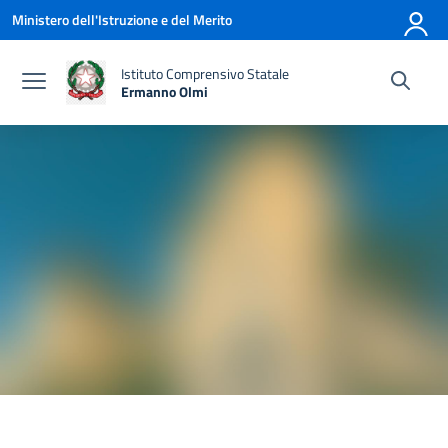
Vai ai contenuti
Vai al menu di navigazione
Vai al footer
Ministero dell'Istruzione e del Merito
Istituto Comprensivo Statale
Ermanno Olmi
— Visita la pagina iniziale della scuola