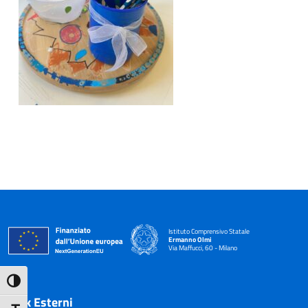
Istituto Comprensivo Statale
Ermanno Olmi
Via Maffucci, 60 - Milano
— Visita la pagina iniziale della scuola
Attiva/disattiva alto contrasto
Link Esterni