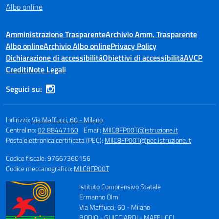
Albo online
Amministrazione Trasparente
Archivio Amm. Trasparente
Albo online
Archivio Albo online
Privacy Policy
Dichiarazione di accessibilità
Obiettivi di accessibilità
AVCP
Crediti
Note Legali
Seguici su:
Indirizzo:
Via Maffucci, 60 - Milano
Centralino:
02 88447160
Email:
MIIC8FP00T@istruzione.it
Posta elettronica certificata (PEC):
MIIC8FP00T@pec.istruzione.it
Codice fiscale: 97667360156
Codice meccanografico:
MIIC8FP00T
Istituto Comprensivo Statale
Ermanno Olmi
Via Maffucci, 60 - Milano
BODIO - GUICCIARDI - MAFFUCCI