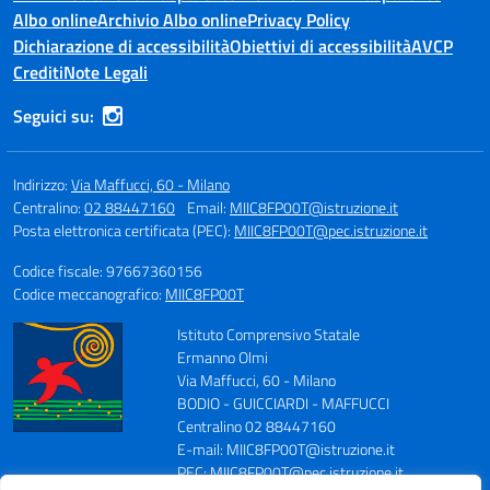
Albo online
Archivio Albo online
Privacy Policy
Dichiarazione di accessibilità
Obiettivi di accessibilità
AVCP
Crediti
Note Legali
Seguici su:
Indirizzo:
Via Maffucci, 60 - Milano
Centralino:
02 88447160
Email:
MIIC8FP00T@istruzione.it
Posta elettronica certificata (PEC):
MIIC8FP00T@pec.istruzione.it
Codice fiscale: 97667360156
Codice meccanografico:
MIIC8FP00T
Istituto Comprensivo Statale
Ermanno Olmi
Via Maffucci, 60 - Milano
BODIO - GUICCIARDI - MAFFUCCI
Centralino 02 88447160
E-mail: MIIC8FP00T@istruzione.it
PEC: MIIC8FP00T@pec.istruzione.it