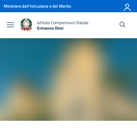
Vai ai contenuti
Vai al menu di navigazione
Vai al footer
Ministero dell'Istruzione e del Merito
Istituto Comprensivo Statale
Ermanno Olmi
— Visita la pagina iniziale della scuola