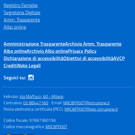
Registro Famiglie
Segreteria Digitale
Amm. Trasparente
Albo online
Amministrazione Trasparente
Archivio Amm. Trasparente
Albo online
Archivio Albo online
Privacy Policy
Dichiarazione di accessibilità
Obiettivi di accessibilità
AVCP
Crediti
Note Legali
Seguici su:
Indirizzo:
Via Maffucci, 60 - Milano
Centralino:
02 88447160
Email:
MIIC8FP00T@istruzione.it
Posta elettronica certificata (PEC):
MIIC8FP00T@pec.istruzione.it
Codice fiscale: 97667360156
Codice meccanografico:
MIIC8FP00T