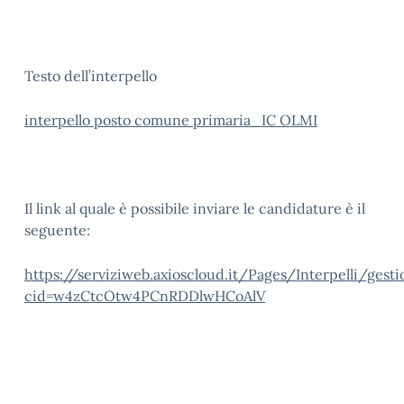
Testo dell’interpello
interpello posto comune primaria_IC OLMI
Il link al quale è possibile inviare le candidature è il
seguente:
https://serviziweb.axioscloud.it/Pages/Interpelli/gesti
cid=w4zCtcOtw4PCnRDDlwHCoAlV