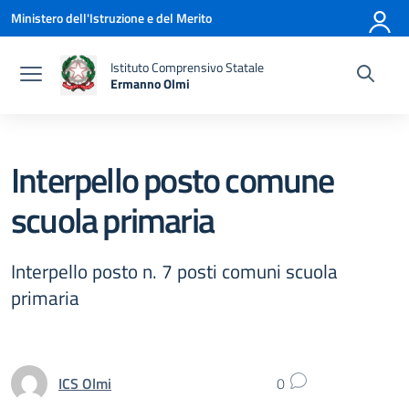
Vai ai contenuti
Vai al menu di navigazione
Vai al footer
Ministero dell'Istruzione e del Merito
Istituto Comprensivo Statale
Ermanno Olmi
— Visita la pagina iniziale della scuola
Interpello posto comune
scuola primaria
Interpello posto n. 7 posti comuni scuola
primaria
ICS Olmi
0