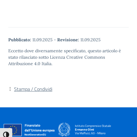
Pubblicato:
11.09.2025
-
Revisione:
11.09.2025
Eccetto dove diversamente specificato, questo articolo è
stato rilasciato sotto Licenza Creative Commons
Attribuzione 4.0 Italia.
Stampa / Condividi
Istituto Comprensivo Statale
Ermanno Olmi
Via Maffucci, 60 - Milano
Attiva/disattiva alto contrasto
— Visita la pagina iniziale della scuola