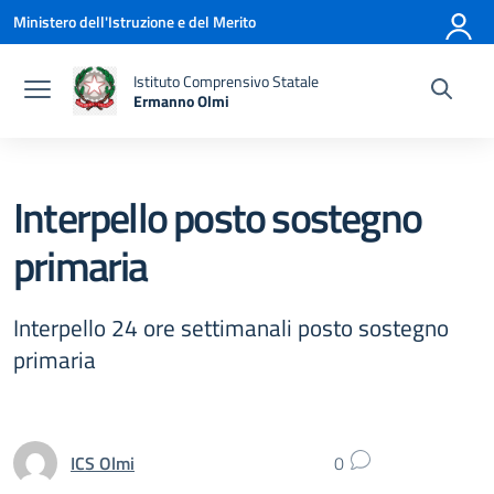
Vai ai contenuti
Vai al menu di navigazione
Vai al footer
Ministero dell'Istruzione e del Merito
Istituto Comprensivo Statale
Ermanno Olmi
— Visita la pagina iniziale della scuola
Interpello posto sostegno
primaria
Interpello 24 ore settimanali posto sostegno
primaria
ICS Olmi
0