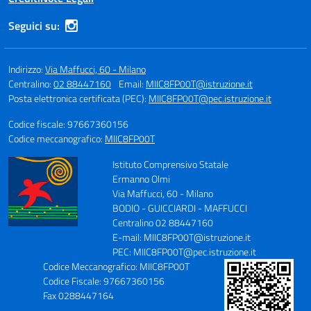
Seguici su:
Indirizzo:
Via Maffucci, 60 - Milano
Centralino:
02 88447160
Email:
MIIC8FP00T@istruzione.it
Posta elettronica certificata (PEC):
MIIC8FP00T@pec.istruzione.it
Codice fiscale: 97667360156
Codice meccanografico:
MIIC8FP00T
Istituto Comprensivo Statale
Ermanno Olmi
Via Maffucci, 60 - Milano
BODIO - GUICCIARDI - MAFFUCCI
Centralino 02 88447160
E-mail: MIIC8FP00T@istruzione.it
PEC: MIIC8FP00T@pec.istruzione.it
Codice Meccanografico: MIIC8FP00T
Codice Fiscale: 97667360156
Fax 0288447164