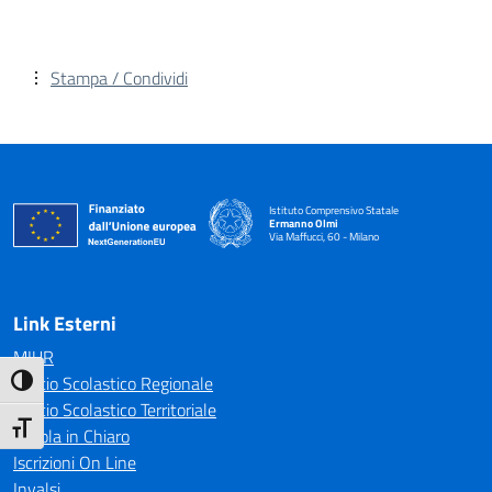
Stampa / Condividi
Istituto Comprensivo Statale
Ermanno Olmi
Via Maffucci, 60 - Milano
— Visita la pagina iniziale della scuola
Link Esterni
MIUR
Ufficio Scolastico Regionale
Attiva/disattiva alto contrasto
Ufficio Scolastico Territoriale
Attiva/disattiva dimensione testo
Scuola in Chiaro
Iscrizioni On Line
Invalsi