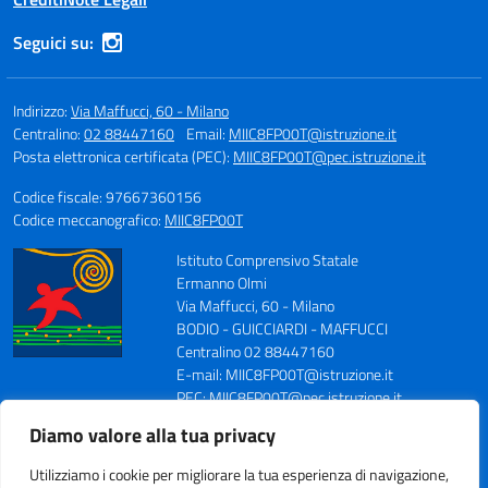
Seguici su:
Indirizzo:
Via Maffucci, 60 - Milano
Centralino:
02 88447160
Email:
MIIC8FP00T@istruzione.it
Posta elettronica certificata (PEC):
MIIC8FP00T@pec.istruzione.it
Codice fiscale: 97667360156
Codice meccanografico:
MIIC8FP00T
Istituto Comprensivo Statale
Ermanno Olmi
Via Maffucci, 60 - Milano
BODIO - GUICCIARDI - MAFFUCCI
Centralino 02 88447160
E-mail: MIIC8FP00T@istruzione.it
PEC: MIIC8FP00T@pec.istruzione.it
Codice Meccanografico: MIIC8FP00T
Diamo valore alla tua privacy
Codice Fiscale: 97667360156
Fax 0288447164
Utilizziamo i cookie per migliorare la tua esperienza di navigazione,