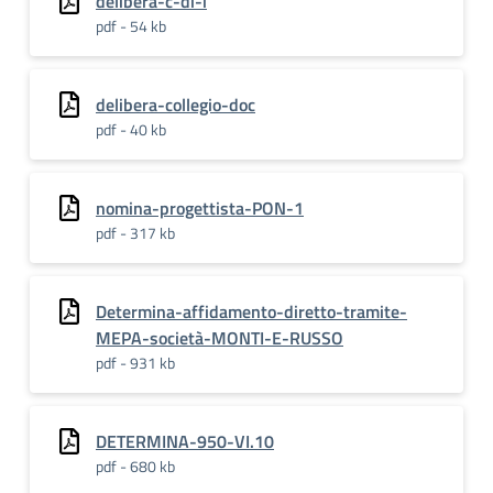
delibera-c-di-i
pdf - 54 kb
delibera-collegio-doc
pdf - 40 kb
nomina-progettista-PON-1
pdf - 317 kb
Determina-affidamento-diretto-tramite-
MEPA-società-MONTI-E-RUSSO
pdf - 931 kb
DETERMINA-950-VI.10
pdf - 680 kb