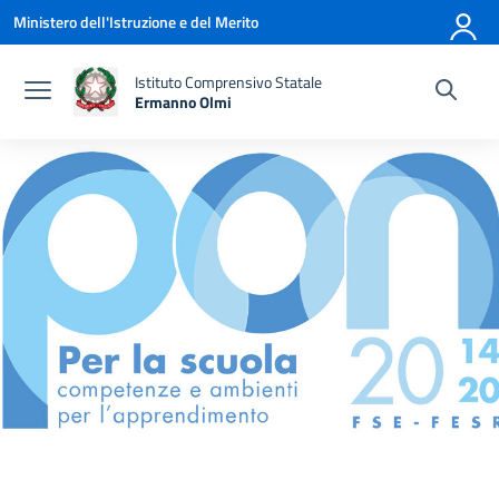
Vai ai contenuti
Vai al menu di navigazione
Vai al footer
Ministero dell'Istruzione e del Merito
Istituto Comprensivo Statale
Ermanno Olmi
— Visita la pagina iniziale della scuola