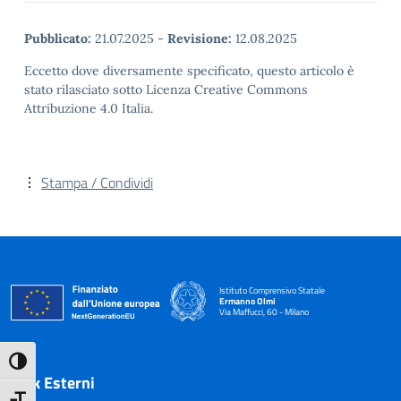
Pubblicato:
21.07.2025
-
Revisione:
12.08.2025
Eccetto dove diversamente specificato, questo articolo è
stato rilasciato sotto Licenza Creative Commons
Attribuzione 4.0 Italia.
Stampa / Condividi
Istituto Comprensivo Statale
Ermanno Olmi
Via Maffucci, 60 - Milano
— Visita la pagina iniziale della scuola
Attiva/disattiva alto contrasto
Link Esterni