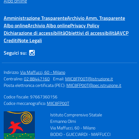
Albo online
Amministrazione Trasparente
Archivio Amm. Trasparente
Albo online
Archivio Albo online
Privacy Policy
Dichiarazione di accessibilità
Obiettivi di accessibilità
AVCP
Crediti
Note Legali
Seguici su:
Indirizzo:
Via Maffucci, 60 - Milano
Centralino:
02 88447160
Email:
MIIC8FP00T@istruzione.it
Posta elettronica certificata (PEC):
MIIC8FP00T@pec.istruzione.it
Codice fiscale: 97667360156
Codice meccanografico:
MIIC8FP00T
Istituto Comprensivo Statale
Ermanno Olmi
Via Maffucci, 60 - Milano
BODIO - GUICCIARDI - MAFFUCCI