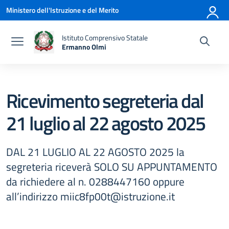
Vai ai contenuti
Vai al menu di navigazione
Vai al footer
Ministero dell'Istruzione e del Merito
Istituto Comprensivo Statale
Ermanno Olmi
— Visita la pagina iniziale della scuola
Ricevimento segreteria dal
21 luglio al 22 agosto 2025
DAL 21 LUGLIO AL 22 AGOSTO 2025 la
segreteria riceverà SOLO SU APPUNTAMENTO
da richiedere al n. 0288447160 oppure
all’indirizzo miic8fp00t@istruzione.it