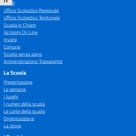
Attiva/disattiva dimensione testo
MIUR
Ufficio Scolastico Regionale
Ufficio Scolastico Territoriale
Scuola in Chiaro
Iscrizioni On Line
Invalsi
Comune
Scuola senza zaino
Amministrazione Trasparente
La Scuola
Presentazione
Le persone
I luoghi
I numeri della scuola
Le carte della scuola
Organizzazione
La storia