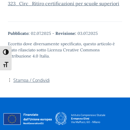
323_Circ_Ritiro certificazioni per scuole superiori
Pubblicato:
02.07.2025
-
Revisione:
03.07.2025
Eccetto dove diversamente specificato, questo articolo è
stato rilasciato sotto Licenza Creative Commons
Attiva/disattiva alto contrasto
Attribuzione 4.0 Italia.
Attiva/disattiva dimensione testo
Stampa / Condividi
Istituto Comprensivo Statale
Ermanno Olmi
Via Maffucci, 60 - Milano
— Visita la pagina iniziale della scuola