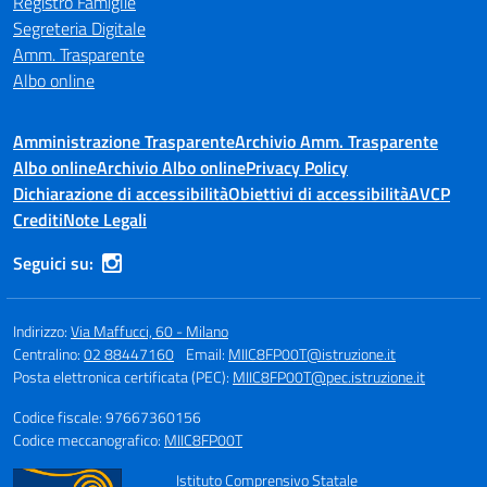
Registro Famiglie
Segreteria Digitale
Amm. Trasparente
Albo online
Amministrazione Trasparente
Archivio Amm. Trasparente
Albo online
Archivio Albo online
Privacy Policy
Dichiarazione di accessibilità
Obiettivi di accessibilità
AVCP
Crediti
Note Legali
Seguici su:
Indirizzo:
Via Maffucci, 60 - Milano
Centralino:
02 88447160
Email:
MIIC8FP00T@istruzione.it
Posta elettronica certificata (PEC):
MIIC8FP00T@pec.istruzione.it
Codice fiscale: 97667360156
Codice meccanografico:
MIIC8FP00T
Istituto Comprensivo Statale