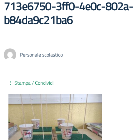
713e6750-3ff0-4e0c-802a-
b84da9c21ba6
Personale scolastico
Stampa / Condividi