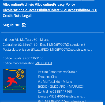
Albo online
Archivio Albo online
Privacy Policy
Dichiarazione di accessibilità
Obiettivi di accessibilità
AVCP
Crediti
Note Legali
Seguici su:
Indirizzo:
Via Maffucci, 60 - Milano
Centralino:
02 88447160
Email:
MIIC8FP00T@istruzione.it
Posta elettronica certificata (PEC):
MIIC8FP00T@pec.istruzione.it
Codice fiscale: 97667360156
Codice meccanografico:
MIIC8FP00T
Istituto Comprensivo Statale
Ermanno Olmi
Via Maffucci, 60 - Milano
BODIO - GUICCIARDI - MAFFUCCI
Centralino 02 88447160
E-mail: MIIC8FP00T@istruzione.it
PEC: MIIC8FP00T@pec.istruzione.it