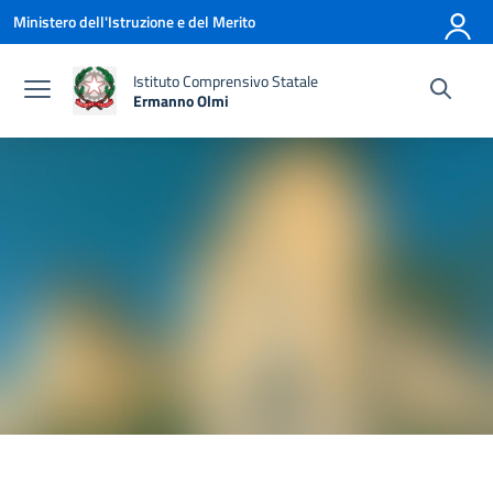
Vai ai contenuti
Vai al menu di navigazione
Vai al footer
Ministero dell'Istruzione e del Merito
Istituto Comprensivo Statale
Ermanno Olmi
— Visita la pagina iniziale della scuola