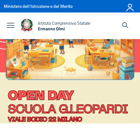
Vai ai contenuti
Vai al menu di navigazione
Vai al footer
Ministero dell'Istruzione e del Merito
Istituto Comprensivo Statale
Ermanno Olmi
— Visita la pagina iniziale della scuola