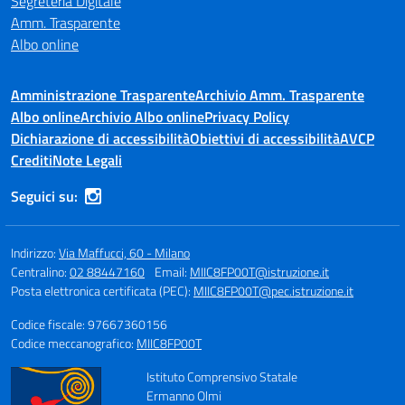
Segreteria Digitale
Amm. Trasparente
Albo online
Amministrazione Trasparente
Archivio Amm. Trasparente
Albo online
Archivio Albo online
Privacy Policy
Dichiarazione di accessibilità
Obiettivi di accessibilità
AVCP
Crediti
Note Legali
Seguici su:
Indirizzo:
Via Maffucci, 60 - Milano
Centralino:
02 88447160
Email:
MIIC8FP00T@istruzione.it
Posta elettronica certificata (PEC):
MIIC8FP00T@pec.istruzione.it
Codice fiscale: 97667360156
Codice meccanografico:
MIIC8FP00T
Istituto Comprensivo Statale
Ermanno Olmi