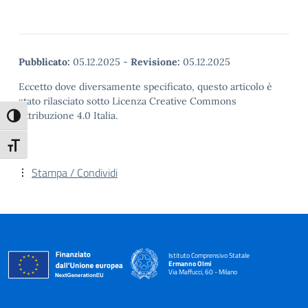
Pubblicato:
05.12.2025
-
Revisione:
05.12.2025
Eccetto dove diversamente specificato, questo articolo è
stato rilasciato sotto Licenza Creative Commons
Attribuzione 4.0 Italia.
Attiva/disattiva alto contrasto
Attiva/disattiva dimensione testo
Stampa / Condividi
Istituto Comprensivo Statale
Ermanno Olmi
Via Maffucci, 60 - Milano
— Visita la pagina iniziale della scuola