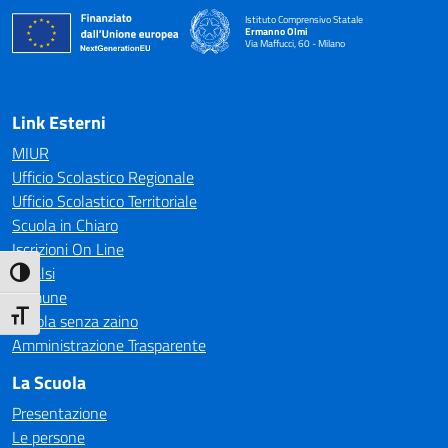
Istituto Comprensivo Statale
Ermanno Olmi
Via Maffucci, 60 - Milano
— Visita la pagina iniziale della scuola
Link Esterni
MIUR
Ufficio Scolastico Regionale
Ufficio Scolastico Territoriale
Scuola in Chiaro
Iscrizioni On Line
Invalsi
Attiva/disattiva alto contrasto
Comune
Attiva/disattiva dimensione testo
Scuola senza zaino
Amministrazione Trasparente
La Scuola
Presentazione
Le persone