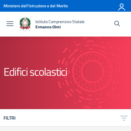
Vai ai contenuti
Vai al menu di navigazione
Vai al footer
Ministero dell'Istruzione e del Merito
Istituto Comprensivo Statale
Ermanno Olmi
— Visita la pagina iniziale della scuola
Edifici scolastici
FILTRI