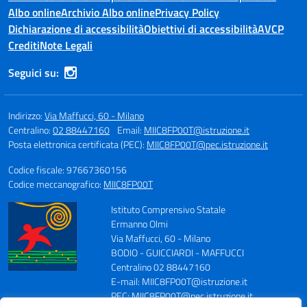
Albo online
Archivio Albo online
Privacy Policy
Dichiarazione di accessibilità
Obiettivi di accessibilità
AVCP
Crediti
Note Legali
Seguici su:
Indirizzo:
Via Maffucci, 60 - Milano
Centralino:
02 88447160
Email:
MIIC8FP00T@istruzione.it
Posta elettronica certificata (PEC):
MIIC8FP00T@pec.istruzione.it
Codice fiscale: 97667360156
Codice meccanografico:
MIIC8FP00T
Istituto Comprensivo Statale
Ermanno Olmi
Via Maffucci, 60 - Milano
BODIO - GUICCIARDI - MAFFUCCI
Centralino 02 88447160
E-mail: MIIC8FP00T@istruzione.it
PEC: MIIC8FP00T@pec.istruzione.it