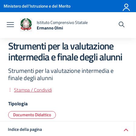
Vai ai contenuti
Vai al menu di navigazione
Vai al footer
Ministero dell'Istruzione e del Merito
Istituto Comprensivo Statale
Ermanno Olmi
— Visita la pagina iniziale della scuola
Strumenti per la valutazione
intermedia e finale degli alunni
Strumenti per la valutazione intermedia e
finale degli alunni
Stampa / Condividi
Tipologia
Documento Didattico
Indice della pagina